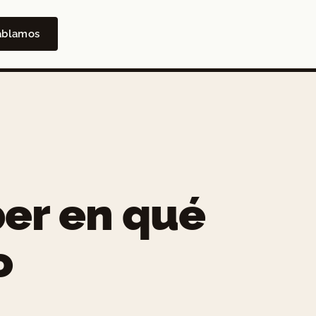
ablamos
er en qué
o