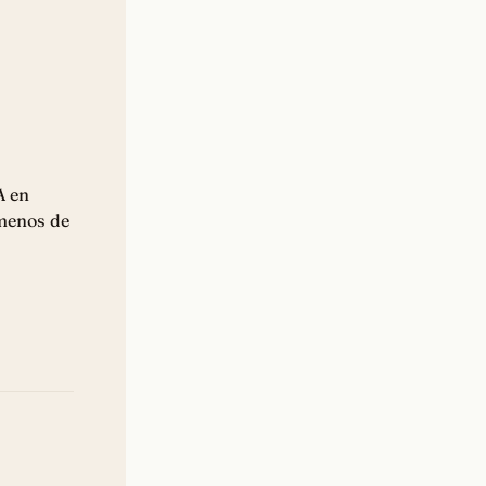
A en
 menos de