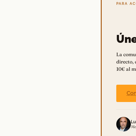
PARA A
Úne
La comu
directo,
10€ al m
Con
Lu
Me