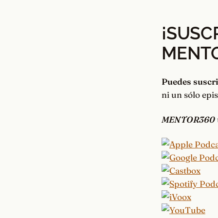
¡SUSC
MENT
Puedes suscri
ni un sólo epi
MENTOR360