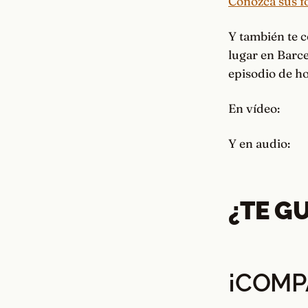
Conozca sus fo
Y también te c
lugar en Barce
episodio de ho
En vídeo:
Y en audio:
¿TE G
¡COMP