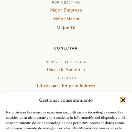
POR OBJETIVO
Mejor Empresa
Mejor Marca
Mejor Tú
CONECTAR
NEWSLETTER DIARIA
Pasa a la Acción →
PODCASTS
Libros para Emprendedores
Tu Marca Personal
Gestionar consentimiento
re:Invéntate / PowerSkills
MENTOR360
Para ofrecer las mejores experiencias, utilizamos tecnologías como las
cookies para almacenar y/o acceder a la información del dispositivo. El
HABLAMOS
consentimiento de estas tecnologías nos permitirá procesar datos como
Contacto y consultas →
el comportamiento de navegación o las identificaciones únicas en este