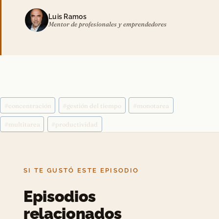
Luis Ramos
Mentor de profesionales y emprendedores
Etiquetas
#
concentración
#
gestión del tiempo
#
monotarea
de
la
#
multitarea
#
productividad
entrada:
SI TE GUSTÓ ESTE EPISODIO
Episodios
relacionados