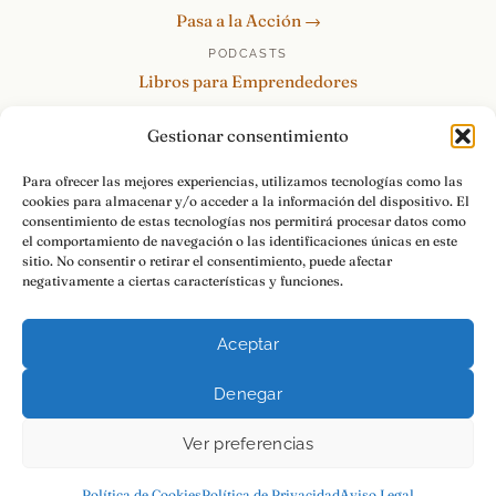
Pasa a la Acción →
PODCASTS
Libros para Emprendedores
Tu Marca Personal
Gestionar consentimiento
re:Invéntate / PowerSkills
MENTOR360
Para ofrecer las mejores experiencias, utilizamos tecnologías como las
cookies para almacenar y/o acceder a la información del dispositivo. El
HABLAMOS
consentimiento de estas tecnologías nos permitirá procesar datos como
Contacto y consultas →
el comportamiento de navegación o las identificaciones únicas en este
sitio. No consentir o retirar el consentimiento, puede afectar
negativamente a ciertas características y funciones.
Aceptar
© 2026 Luis Ramos · Libros para Emprendedores
Denegar
Aviso Legal
Privacidad
Cookies
Pasa a la Acción.
Ver preferencias
Política de Cookies
Política de Privacidad
Aviso Legal