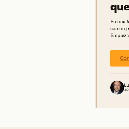
que
En una M
con un p
Empieza 
Con
Lu
Me