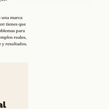
ue una marca
or: tienes que
roblemas para
emplos reales,
 y resultados.
al