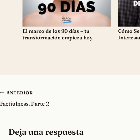
El marco de los 90 días – tu
Cómo Ser
transformación empieza hoy
Interesan
Navegación
ANTERIOR
Factfulness, Parte 2
de
entradas
Deja una respuesta