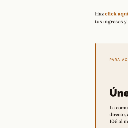
Haz
click aqu
tus ingresos 
PARA A
Úne
La comu
directo,
10€ al m