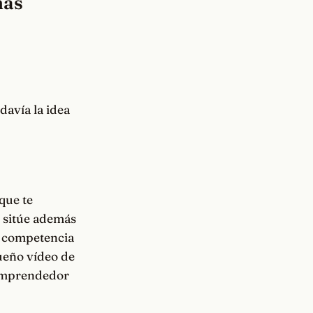
más
davía la idea
que te
e sitúe además
a competencia
queño vídeo de
 Emprendedor