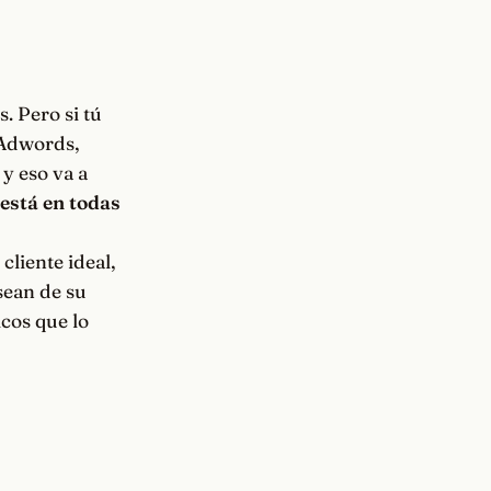
. Pero si tú
 Adwords,
y eso va a
está en todas
cliente ideal,
sean de su
icos que lo