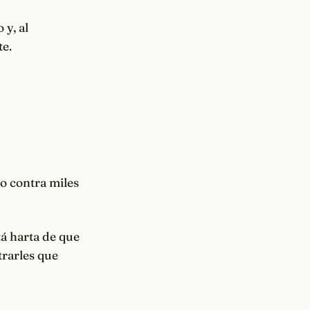
 y, al
te.
o contra miles
tá harta de que
rarles que