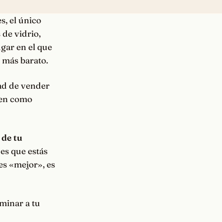
es
, el único
 de vidrio,
ugar en el que
 más barato.
dad de vender
bien como
 de tu
 es que estás
es «mejor», es
iminar a tu