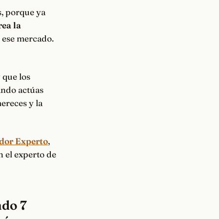
s, porque ya
rea la
n ese mercado.
 que los
ando actúas
ereces y la
or Experto
,
n el experto de
ndo 7