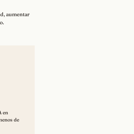
ad, aumentar
o.
A en
 menos de