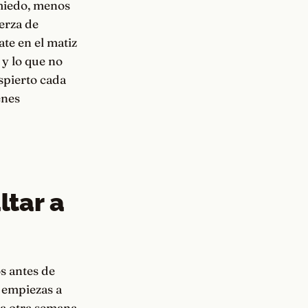
 miedo, menos
uerza de
ate en el matiz
 y lo que no
spierto cada
enes
ltar a
s antes de
y empiezas a
 la otra semana