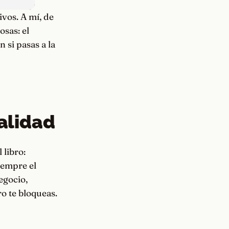
ivos. A mí, de
osas: el
 si pasas a la
alidad
 libro:
iempre el
egocio,
o te bloqueas.