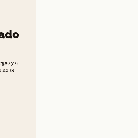
iado
egas y a
o no se