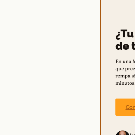
¿Tu
de t
En una M
qué prec
rompa si
minutos
Con