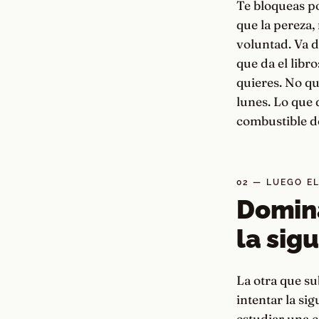
Te bloqueas p
que la pereza,
voluntad. Va d
que da el libr
quieres. No qu
lunes. Lo que 
combustible d
02 — LUEGO E
Domina
la sig
La otra que su
intentar la si
estudiar una c