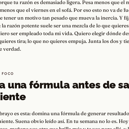
orque tu razón es demasiado ligera. Pesa menos que el
 menos que el viernes en el sofá. Por eso esto no va de f
e tener un motivo tan pesado que mueva la inercia. Y fíj
o: la razón potente suele ser una mezcla de lo que quieres
iero ser empleado toda mi vida. Quiero elegir dónde de
quieres tira; lo que no quieres empuja. Junta los dos y ti
e verdad.
L FOCO
 una fórmula antes de sa
uiente
brayo es esta: domina una fórmula de generar resultado
guiente. Suena obvio leído así. En tu semana no lo es. Ho
osa, mañana ves otra que brilla más y te vas para allá, y