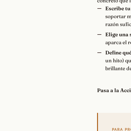
concreto que 
Escribe tu
soportar má
razón sufic
Elige una 
aparca el r
Define qu
un hito) qu
brillante d
Pasa a la Acc
PARA PR