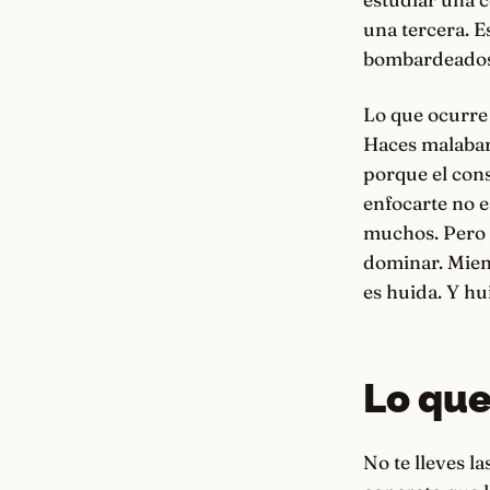
una tercera. E
bombardeados 
Lo que ocurre 
Haces malabare
porque el cons
enfocarte no e
muchos. Pero d
dominar. Mien
es huida. Y hu
Lo que
No te lleves la