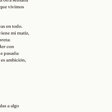
orque vivimos
cas en todo.
viene mi matiz,
preta:
der con
de pasada:
 es ambición,
las a algo