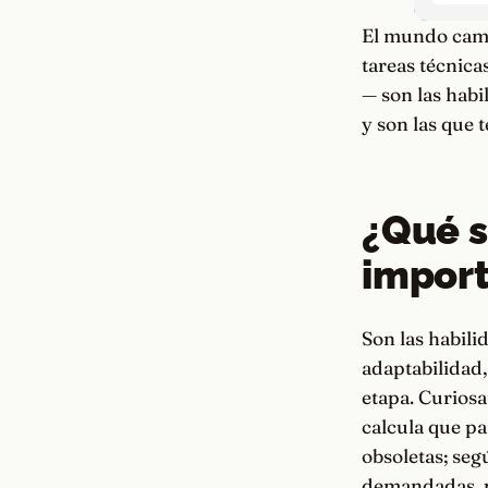
El mundo camb
tareas técnica
— son las hab
y son las que t
¿Qué s
import
Son las habil
adaptabilidad,
etapa. Curios
calcula que p
obsoletas; seg
demandadas, p