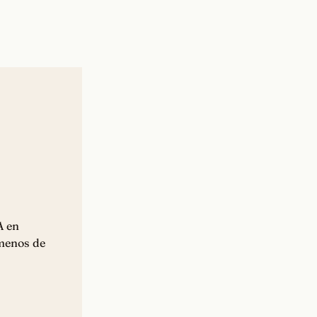
A en
 menos de