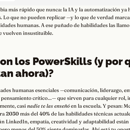
ia más rápido que nunca: la IA y la automatización ya 
s. Lo que no pueden replicar —y lo que de verdad marca 
ilidades humanas. A ese puñado de habilidades las llam
e vuelven insustituible.
on los PowerSkills (y por 
an ahora)?
idades humanas esenciales —comunicación, liderazgo, em
 pensamiento crítico…— que sirven para cualquier rol, i
amente, casi
nadie te las enseñó
en la escuela. Y pesan: 
ara
2030
más del
40%
de las habilidades técnicas actua
ún LinkedIn, empatía, creatividad y adaptabilidad están
ero menos del 50% siente dominarlas. Ahí está tu opor