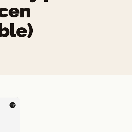
acen
ble)