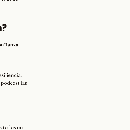
n?
onfianza.
siliencia.
 podcast las
es todos en