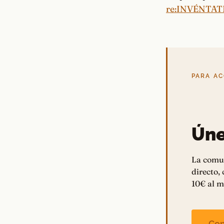
re:INVÉNTAT
PARA A
Úne
La comu
directo,
10€ al m
Con