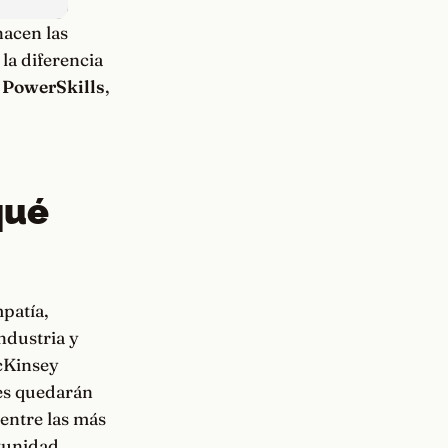
hacen las
la diferencia
o
PowerSkills
,
qué
patía,
ndustria y
McKinsey
les quedarán
 entre las más
tunidad.