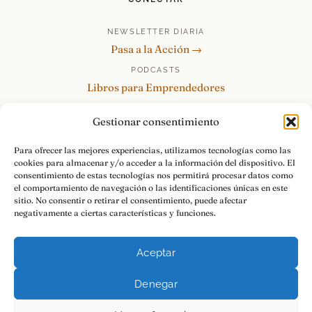
NEWSLETTER DIARIA
Pasa a la Acción →
PODCASTS
Libros para Emprendedores
Tu Marca Personal
Gestionar consentimiento
re:Invéntate / PowerSkills
MENTOR360
Para ofrecer las mejores experiencias, utilizamos tecnologías como las
cookies para almacenar y/o acceder a la información del dispositivo. El
HABLAMOS
consentimiento de estas tecnologías nos permitirá procesar datos como
Contacto y consultas →
el comportamiento de navegación o las identificaciones únicas en este
sitio. No consentir o retirar el consentimiento, puede afectar
negativamente a ciertas características y funciones.
Aceptar
© 2026 Luis Ramos · Libros para Emprendedores
Denegar
Aviso Legal
Privacidad
Cookies
Pasa a la Acción.