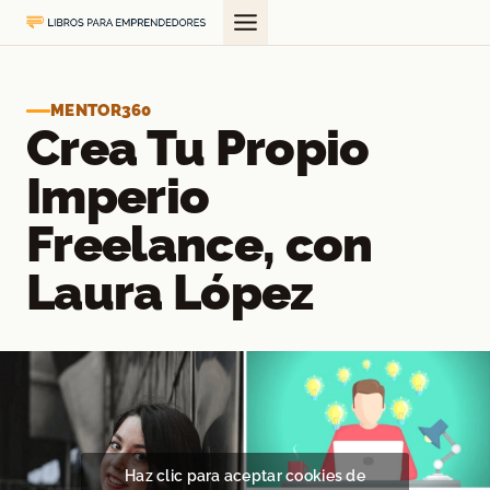
Saltar
al
contenido
MENTOR360
Crea Tu Propio
Imperio
Freelance, con
Laura López
Haz clic para aceptar cookies de