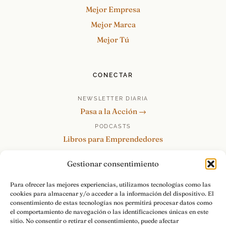
Mejor Empresa
Mejor Marca
Mejor Tú
CONECTAR
NEWSLETTER DIARIA
Pasa a la Acción →
PODCASTS
Libros para Emprendedores
Tu Marca Personal
Gestionar consentimiento
re:Invéntate / PowerSkills
MENTOR360
Para ofrecer las mejores experiencias, utilizamos tecnologías como las
cookies para almacenar y/o acceder a la información del dispositivo. El
HABLAMOS
consentimiento de estas tecnologías nos permitirá procesar datos como
Contacto y consultas →
el comportamiento de navegación o las identificaciones únicas en este
sitio. No consentir o retirar el consentimiento, puede afectar