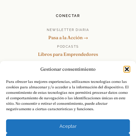
CONECTAR
NEWSLETTER DIARIA
Pasa a la Acción →
PODCASTS
Libros para Emprendedores
Tu Marca Personal
Gestionar consentimiento
re:Invéntate / PowerSkills
MENTOR360
Para ofrecer las mejores experiencias, utilizamos tecnologías como las
cookies para almacenar y/o acceder a la información del dispositivo. El
HABLAMOS
consentimiento de estas tecnologías nos permitirá procesar datos como
Contacto y consultas →
el comportamiento de navegación o las identificaciones únicas en este
sitio. No consentir o retirar el consentimiento, puede afectar
negativamente a ciertas características y funciones.
Aceptar
© 2026 Luis Ramos · Libros para Emprendedores