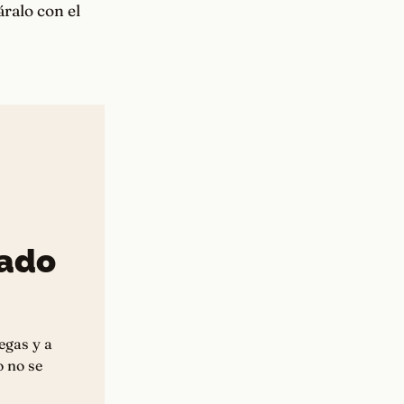
ralo con el
iado
egas y a
o no se