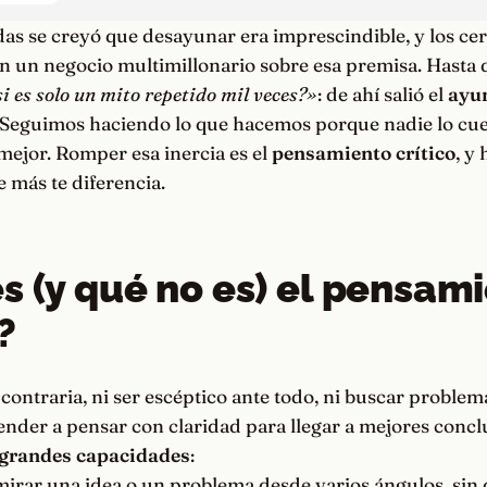
s se creyó que desayunar era imprescindible, y los cer
n un negocio multimillonario sobre esa premisa. Hasta 
si es solo un mito repetido mil veces?»
: de ahí salió el
ayu
 Seguimos haciendo lo que hacemos porque nadie lo cue
mejor. Romper esa inercia es el
pensamiento crítico
, y 
 más te diferencia.
s (y qué no es) el pensam
?
a contraria, ni ser escéptico ante todo, ni buscar problem
nder a pensar con claridad para llegar a mejores concl
 grandes capacidades
:
irar una idea o un problema desde varios ángulos, sin