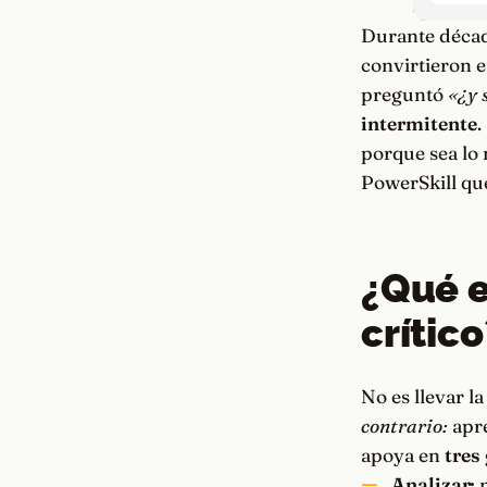
Durante década
convirtieron e
preguntó
«¿y 
intermitente
.
porque sea lo 
PowerSkill que
¿Qué e
crítico
No es llevar l
contrario:
apre
apoya en
tres
Analizar:
m