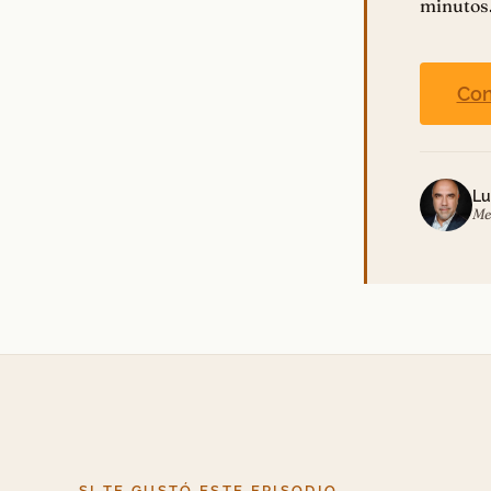
minutos
Con
Lu
Me
SI TE GUSTÓ ESTE EPISODIO