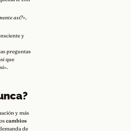
mente así?»,
onsciente y
icas preguntas
así que
sí».
nunca?
ación y más
los
cambios
a demanda de