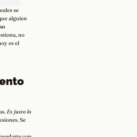
eales se
que alguien
no
stiona, no
hoy es el
iento
as.
Es justo lo
usiones. Se
 quedarte con