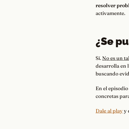
resolver pro
activamente.
¿Se pu
Sí.
No es un ta
desarrolla en 
buscando evide
En el episodio
concretas par
Dale al play
y 