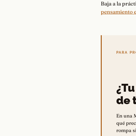
Baja a la prác
pensamiento e
PARA PR
¿Tu
de t
En una M
qué prec
rompa si