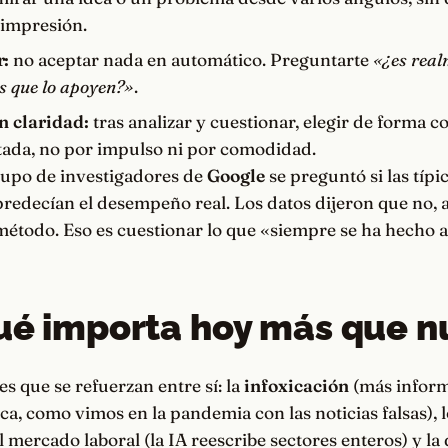
 impresión.
r:
no aceptar nada en automático. Preguntarte
«¿es real
s que lo apoyen?»
.
n claridad:
tras analizar y cuestionar, elegir de forma c
da, no por impulso ni por comodidad.
rupo de investigadores de
Google
se preguntó si las típ
predecían el desempeño real. Los datos dijeron que no, 
étodo. Eso es cuestionar lo que «siempre se ha hecho a
ué importa hoy más que 
es que se refuerzan entre sí: la
infoxicación
(más inform
a, como vimos en la pandemia con las noticias falsas), 
 mercado laboral (la IA reescribe sectores enteros) y l