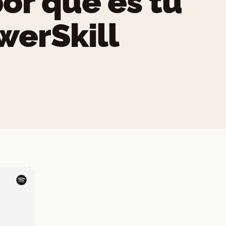
por qué es tu
werSkill