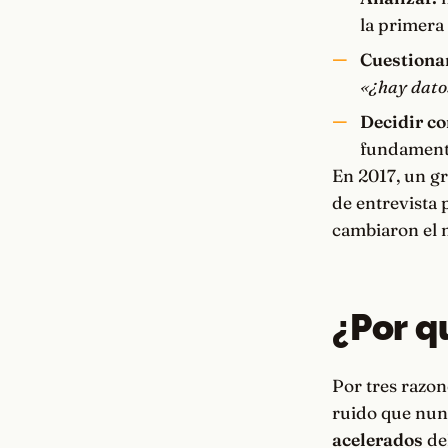
la primera
Cuestiona
«¿hay dato
Decidir co
fundamenta
En 2017, un g
de entrevista 
cambiaron el m
¿Por q
Por tres razon
ruido que nunc
acelerados
del