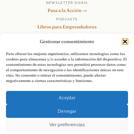
NEWSLETTER DIARIA
Pasa a la Acción →
PODCASTS
Libros para Emprendedores
Tu Marca Personal
Gestionar consentimiento
re:Invéntate / PowerSkills
MENTOR360
Para ofrecer las mejores experiencias, utilizamos tecnologías como las
cookies para almacenar y/o acceder a la información del dispositivo. El
HABLAMOS
consentimiento de estas tecnologías nos permitirá procesar datos como
Contacto y consultas →
el comportamiento de navegación o las identificaciones únicas en este
sitio. No consentir o retirar el consentimiento, puede afectar
negativamente a ciertas características y funciones.
Aceptar
© 2026 Luis Ramos · Libros para Emprendedores
Denegar
Aviso Legal
Privacidad
Cookies
Pasa a la Acción.
Ver preferencias