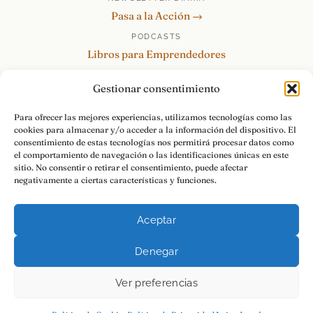
Pasa a la Acción →
PODCASTS
Libros para Emprendedores
Tu Marca Personal
Gestionar consentimiento
re:Invéntate / PowerSkills
MENTOR360
Para ofrecer las mejores experiencias, utilizamos tecnologías como las
cookies para almacenar y/o acceder a la información del dispositivo. El
HABLAMOS
consentimiento de estas tecnologías nos permitirá procesar datos como
Contacto y consultas →
el comportamiento de navegación o las identificaciones únicas en este
sitio. No consentir o retirar el consentimiento, puede afectar
negativamente a ciertas características y funciones.
Aceptar
© 2026 Luis Ramos · Libros para Emprendedores
Denegar
Aviso Legal
Privacidad
Cookies
Pasa a la Acción.
Ver preferencias