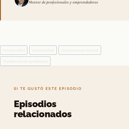
Mentor de profesionales y emprendedores
Etiquetas
#
creatividad
#
mentalidad
#
pensamiento lateral
de
la
#
resolucion de problemas
entrada:
SI TE GUSTÓ ESTE EPISODIO
Episodios
relacionados