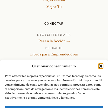
Mejor Tú
CONECTAR
NEWSLETTER DIARIA
Pasa a la Acción →
PODCASTS
Libros para Emprendedores
Tu Marca Personal
Gestionar consentimiento
re:Invéntate / PowerSkills
MENTOR360
Para ofrecer las mejores experiencias, utilizamos tecnologías como las
cookies para almacenar y/o acceder a la información del dispositivo. El
HABLAMOS
consentimiento de estas tecnologías nos permitirá procesar datos como
Contacto y consultas →
el comportamiento de navegación o las identificaciones únicas en este
sitio. No consentir o retirar el consentimiento, puede afectar
negativamente a ciertas características y funciones.