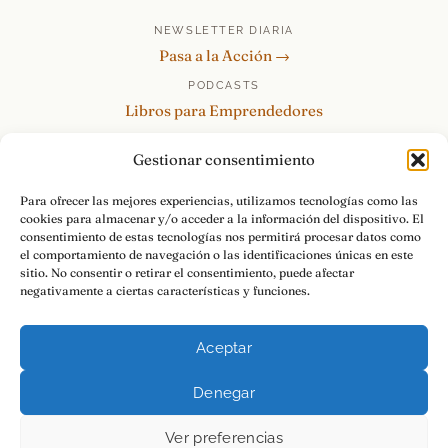
NEWSLETTER DIARIA
Pasa a la Acción →
PODCASTS
Libros para Emprendedores
Tu Marca Personal
Gestionar consentimiento
re:Invéntate / PowerSkills
MENTOR360
Para ofrecer las mejores experiencias, utilizamos tecnologías como las
cookies para almacenar y/o acceder a la información del dispositivo. El
HABLAMOS
consentimiento de estas tecnologías nos permitirá procesar datos como
Contacto y consultas →
el comportamiento de navegación o las identificaciones únicas en este
sitio. No consentir o retirar el consentimiento, puede afectar
negativamente a ciertas características y funciones.
Aceptar
© 2026 Luis Ramos · Libros para Emprendedores
Denegar
Aviso Legal
Privacidad
Cookies
Pasa a la Acción.
Ver preferencias