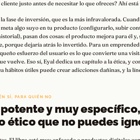
 cliente justo antes de necesitar lo que ofreces? Ahí está
la fase de inversión, que es la más infravalorada. Cuan
 meta algo suyo en tu producto (configurarlo, subir con
storial), pasan dos cosas: el producto mejora para él y, 
e, porque dejaría atrás lo invertido. Para un emprendedo
queño esfuerzo del usuario es lo que convierte una visit
e vuelve. Eso sí, Eyal dedica un capítulo a la ética, y co
 hábitos útiles puede crear adicciones dañinas, y la líne
ÉN SÍ, PARA QUIÉN NO
potente y muy específico,
o ético que no puedes ign
gas. El libro está muy enfocado a productos digitales co