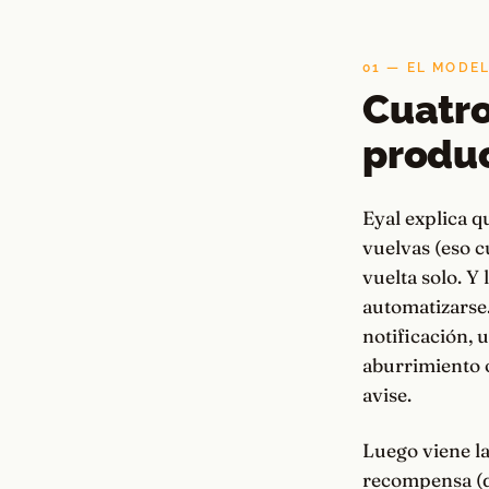
01 — EL MODE
Cuatro
produ
Eyal explica 
vuelvas (eso c
vuelta solo. Y 
automatizarse.
notificación, 
aburrimiento o
avise.
Luego viene la
recompensa (de