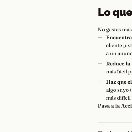
Lo que
No gastes más 
Encuentra 
cliente jus
a un anunc
Reduce la 
más fácil p
Haz que el
algo suyo 
más difícil 
Pasa a la Acc