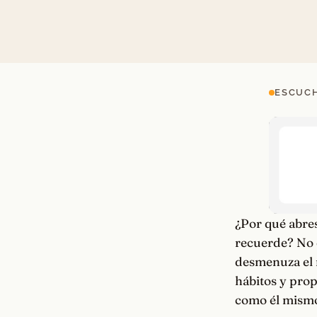
ESCUCH
¿Por qué abres
recuerde? No e
desmenuza el 
hábitos y pro
como él mismo