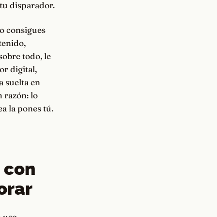
 tu disparador.
do consigues
tenido,
sobre todo, le
r digital,
a suelta en
n razón: lo
a la pones tú.
 con
orar
n uso