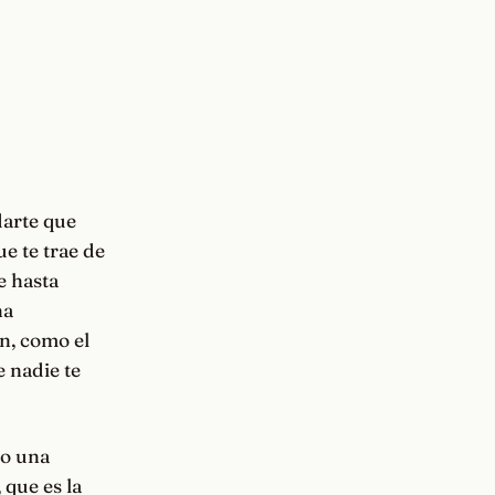
darte que
ue te trae de
e hasta
na
ón, como el
e nadie te
do una
 que es la