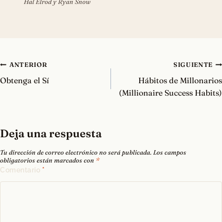
Hal Elrod y Ryan Snow
Navegación
ANTERIOR
SIGUIENTE
de
Obtenga el Sí
Hábitos de Millonarios
entradas
(Millionaire Success Habits)
Deja una respuesta
Tu dirección de correo electrónico no será publicada.
Los campos
obligatorios están marcados con
*
Comentario
*