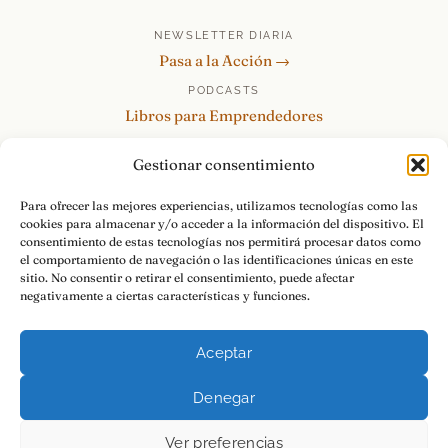
NEWSLETTER DIARIA
Pasa a la Acción →
PODCASTS
Libros para Emprendedores
Tu Marca Personal
Gestionar consentimiento
re:Invéntate / PowerSkills
MENTOR360
Para ofrecer las mejores experiencias, utilizamos tecnologías como las
cookies para almacenar y/o acceder a la información del dispositivo. El
HABLAMOS
consentimiento de estas tecnologías nos permitirá procesar datos como
Contacto y consultas →
el comportamiento de navegación o las identificaciones únicas en este
sitio. No consentir o retirar el consentimiento, puede afectar
negativamente a ciertas características y funciones.
Aceptar
© 2026 Luis Ramos · Libros para Emprendedores
Denegar
Aviso Legal
Privacidad
Cookies
Pasa a la Acción.
Ver preferencias