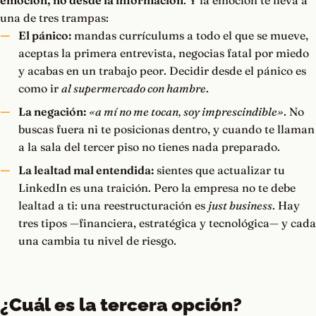
emoción, no desde la información
. Y la emoción te lleva a
una de tres trampas:
El pánico:
mandas currículums a todo el que se mueve,
aceptas la primera entrevista, negocias fatal por miedo
y acabas en un trabajo peor. Decidir desde el pánico es
como ir
al supermercado con hambre
.
La negación:
«a mí no me tocan, soy imprescindible»
. No
buscas fuera ni te posicionas dentro, y cuando te llaman
a la sala del tercer piso no tienes nada preparado.
La lealtad mal entendida:
sientes que actualizar tu
LinkedIn es una traición. Pero la empresa no te debe
lealtad a ti: una reestructuración es
just business
. Hay
tres tipos —financiera, estratégica y tecnológica— y cada
una cambia tu nivel de riesgo.
¿Cuál es la tercera opción?