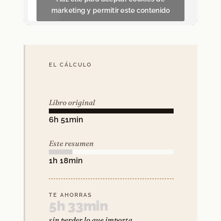
marketing y permitir este contenido
EL CÁLCULO
Libro original
6h 51min
Este resumen
1h 18min
TE AHORRAS
5h 33min
sin perder lo que importa.