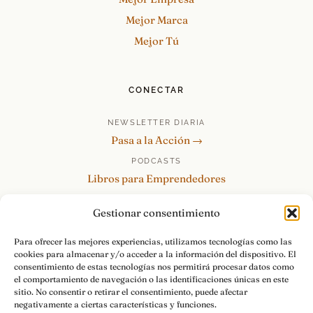
Mejor Marca
Mejor Tú
CONECTAR
NEWSLETTER DIARIA
Pasa a la Acción →
PODCASTS
Libros para Emprendedores
Tu Marca Personal
Gestionar consentimiento
re:Invéntate / PowerSkills
MENTOR360
Para ofrecer las mejores experiencias, utilizamos tecnologías como las
cookies para almacenar y/o acceder a la información del dispositivo. El
HABLAMOS
consentimiento de estas tecnologías nos permitirá procesar datos como
Contacto y consultas →
el comportamiento de navegación o las identificaciones únicas en este
sitio. No consentir o retirar el consentimiento, puede afectar
negativamente a ciertas características y funciones.