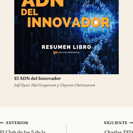
El ADN del Innovador
Jeff Dyer, Hal Gregersen y Clayton Christensen
Navegación
ANTERIOR
SIGUIENTE
de
El Club de las 5 de la
Charlas TED