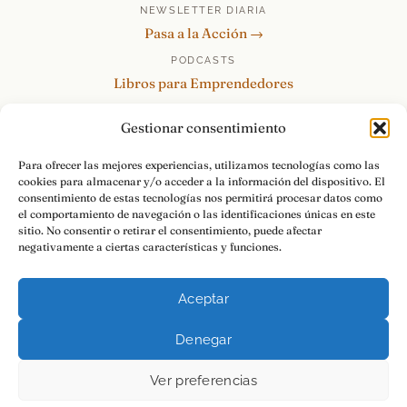
NEWSLETTER DIARIA
Pasa a la Acción →
PODCASTS
Libros para Emprendedores
Tu Marca Personal
Gestionar consentimiento
re:Invéntate / PowerSkills
MENTOR360
Para ofrecer las mejores experiencias, utilizamos tecnologías como las
cookies para almacenar y/o acceder a la información del dispositivo. El
HABLAMOS
consentimiento de estas tecnologías nos permitirá procesar datos como
Contacto y consultas →
el comportamiento de navegación o las identificaciones únicas en este
sitio. No consentir o retirar el consentimiento, puede afectar
negativamente a ciertas características y funciones.
Aceptar
© 2026 Luis Ramos · Libros para Emprendedores
Denegar
Aviso Legal
Privacidad
Cookies
Pasa a la Acción.
Ver preferencias