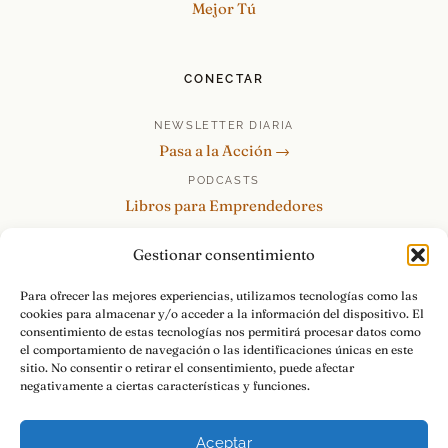
Mejor Tú
CONECTAR
NEWSLETTER DIARIA
Pasa a la Acción →
PODCASTS
Libros para Emprendedores
Tu Marca Personal
Gestionar consentimiento
re:Invéntate / PowerSkills
MENTOR360
Para ofrecer las mejores experiencias, utilizamos tecnologías como las
cookies para almacenar y/o acceder a la información del dispositivo. El
HABLAMOS
consentimiento de estas tecnologías nos permitirá procesar datos como
Contacto y consultas →
el comportamiento de navegación o las identificaciones únicas en este
sitio. No consentir o retirar el consentimiento, puede afectar
negativamente a ciertas características y funciones.
Aceptar