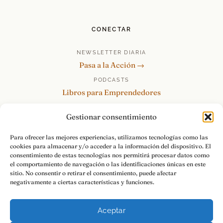
CONECTAR
NEWSLETTER DIARIA
Pasa a la Acción →
PODCASTS
Libros para Emprendedores
Tu Marca Personal
Gestionar consentimiento
re:Invéntate / PowerSkills
MENTOR360
Para ofrecer las mejores experiencias, utilizamos tecnologías como las
cookies para almacenar y/o acceder a la información del dispositivo. El
HABLAMOS
consentimiento de estas tecnologías nos permitirá procesar datos como
Contacto y consultas →
el comportamiento de navegación o las identificaciones únicas en este
sitio. No consentir o retirar el consentimiento, puede afectar
negativamente a ciertas características y funciones.
Aceptar