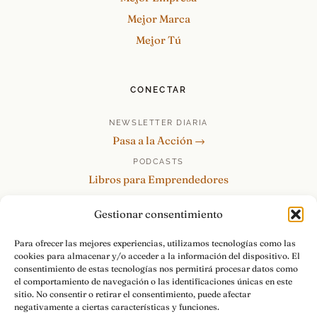
Mejor Marca
Mejor Tú
CONECTAR
NEWSLETTER DIARIA
Pasa a la Acción →
PODCASTS
Libros para Emprendedores
Tu Marca Personal
Gestionar consentimiento
re:Invéntate / PowerSkills
MENTOR360
Para ofrecer las mejores experiencias, utilizamos tecnologías como las
cookies para almacenar y/o acceder a la información del dispositivo. El
HABLAMOS
consentimiento de estas tecnologías nos permitirá procesar datos como
Contacto y consultas →
el comportamiento de navegación o las identificaciones únicas en este
sitio. No consentir o retirar el consentimiento, puede afectar
negativamente a ciertas características y funciones.