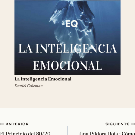
La Inteligencia Emocional
Daniel Goleman
Navegación
ANTERIOR
SIGUIENTE
de
El Principio del 80/20
Una Píldora Roja : Cómo