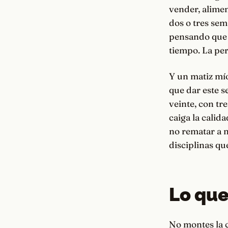
vender, alime
dos o tres sem
pensando que «
tiempo. La pers
Y un matiz mío
que dar este s
veinte, con tr
caiga la calid
no rematar a n
disciplinas qu
Lo que
No montes la c