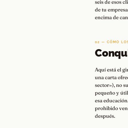
seis de esos c
de tu empresa
encima de cant
02 — CÓMO LO
Conqui
Aquí está el g
una carta ofre
sector»), no s
pequeño y útil
esa educación.
prohibido ven
después.