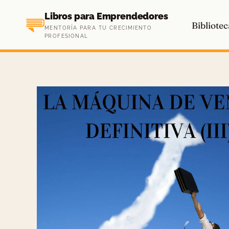
Saltar
Libros para Emprendedores
al
Bibliotec
MENTORÍA PARA TU CRECIMIENTO
contenido
PROFESIONAL