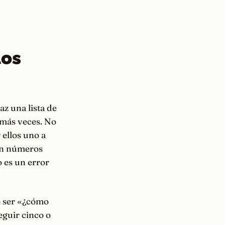
los
az una lista de
y más veces. No
 ellos uno a
 en números
o es un error
e ser «¿cómo
eguir cinco o