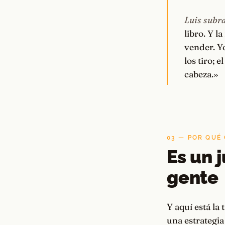
Luis subra
libro. Y l
vender. Y
los tiro; 
cabeza.»
03 — POR QUÉ 
Es un 
gente
Y aquí está la
una estrategia