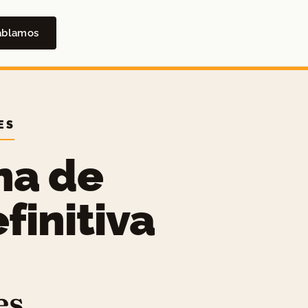
ablamos
ES
na de
finitiva
es