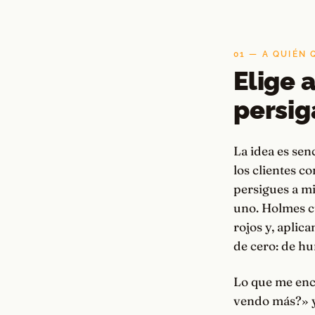
01 — A QUIÉN 
Elige 
persig
La idea es sen
los clientes c
persigues a mil
uno. Holmes c
rojos y, aplic
de cero: de hu
Lo que me enc
vendo más?» y