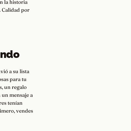
 la historia
. Calidad por
endo
ió a su lista
osas para tu
s, un regalo
n un mensaje a
res tenían
rimero, vendes