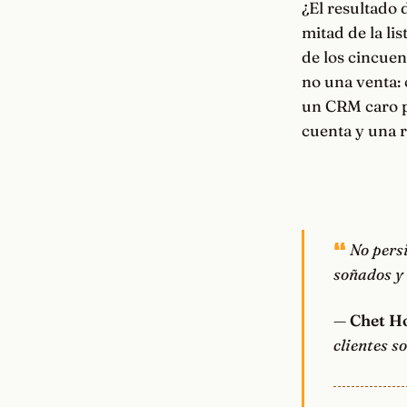
¿El resultado 
mitad de la li
de los cincuen
no una venta: 
un CRM caro pa
cuenta y una 
No persi
soñados y 
—
Chet H
clientes s