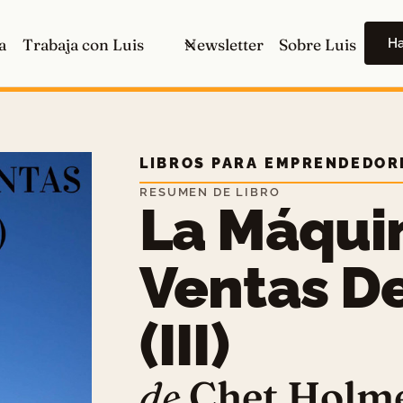
H
a
Trabaja con Luis
Newsletter
Sobre Luis
LIBROS PARA EMPRENDEDOR
RESUMEN DE LIBRO
La Máqui
Ventas De
(III)
de
Chet Holm